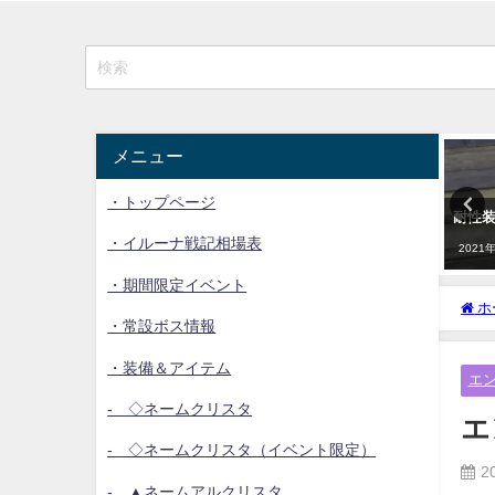
学
イルーナ雑学
イルーナ雑学
メニュー
・トップページ
超装備による被ダメージ軽減の
耐性装備の有益性について
有益性について
・イルーナ戦記相場表
2021年6月1日
2021年5月31日
・期間限定イベント
ホ
・常設ボス情報
・装備＆アイテム
エ
- ◇ネームクリスタ
エ
- ◇ネームクリスタ（イベント限定）
2
- ▲ネームアルクリスタ