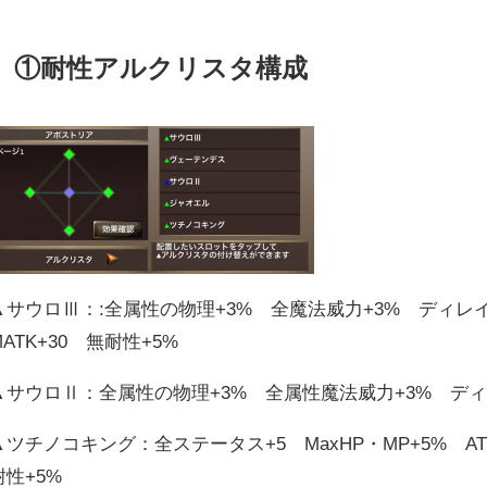
①耐性アルクリスタ構成
▲サウロⅢ：:全属性の物理+3% 全魔法威力+3% ディレイ-
MATK+30 無耐性+5%
▲サウロⅡ：全属性の物理+3% 全属性魔法威力+3% ディレ
▲ツチノコキング：全ステータス+5 MaxHP・MP+5% AT
耐性+5%