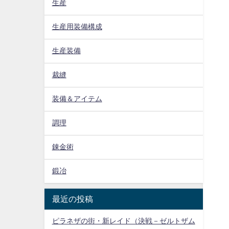
生産
生産用装備構成
生産装備
裁縫
装備＆アイテム
調理
錬金術
鍛冶
最近の投稿
ピラネザの街・新レイド（決戦－ゼルトザム