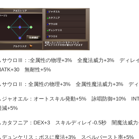
▲サウロⅢ：:全属性の物理+3% 全魔法威力+3% ディレイ-
MATK+30 無耐性+5%
▲サウロⅡ：全属性の物理+3% 全属性魔法威力+3% ディレ
▲ジャオエル：オートスキル発動+5% 詠唱防御+10% IN
軽減+5%
▲カタフニア：DEX+3 スキルディレイ-0.5秒 闇魔法威力
▲デュンケリス：ボスに魔法+3% スペルバースト率+5%