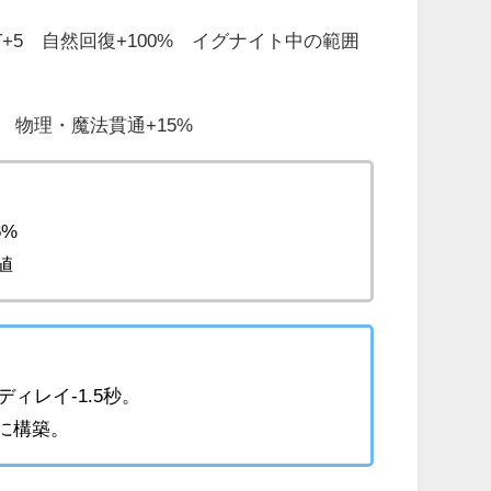
T+5 自然回復+100% イグナイト中の範囲
 物理・魔法貫通+15%
6%
値
ィレイ-1.5秒。
に構築。