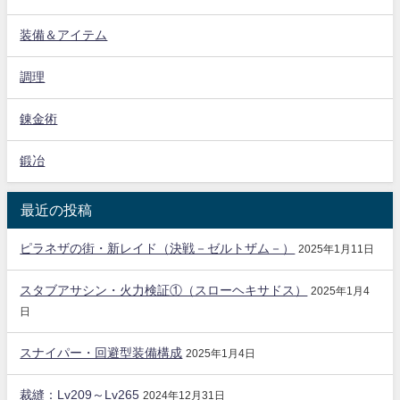
装備＆アイテム
調理
錬金術
鍛冶
最近の投稿
ピラネザの街・新レイド（決戦－ゼルトザム－）
2025年1月11日
スタブアサシン・火力検証①（スローヘキサドス）
2025年1月4
日
スナイパー・回避型装備構成
2025年1月4日
裁縫：Lv209～Lv265
2024年12月31日