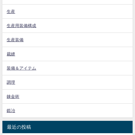
生産
生産用装備構成
生産装備
裁縫
装備＆アイテム
調理
錬金術
鍛冶
最近の投稿