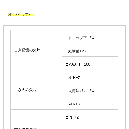
オーバーパワー
□ドロップ率+2%
古き記憶の欠片
□経験値+2%
□MAXHP+200
□STR+2
古き火の欠片
□火魔法威力+2%
□ATK+3
□INT+2