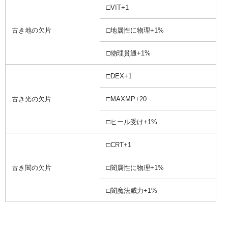
□VIT+1
古き地の欠片
□地属性に物理+1%
□物理貫通+1%
□DEX+1
古き光の欠片
□MAXMP+20
□ヒール受け+1%
□CRT+1
古き闇の欠片
□闇属性に物理+1%
□闇魔法威力+1%