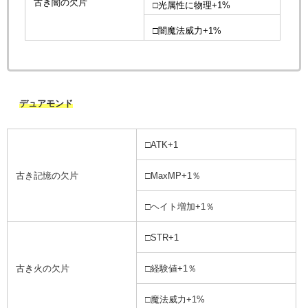
古き闇の欠片
□光属性に物理+1%
□闇魔法威力+1%
デュアモンド
□ATK+1
古き記憶の欠片
□MaxMP+1％
□ヘイト増加+1％
□STR+1
古き火の欠片
□経験値+1％
□魔法威力+1%