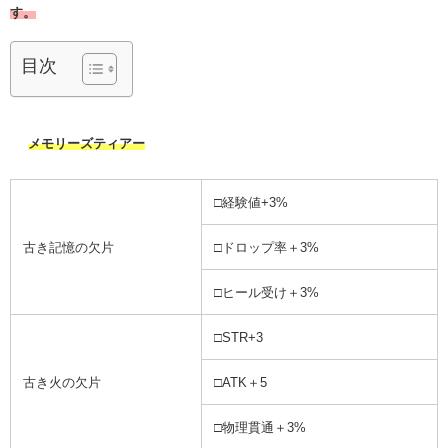
す。
目次
メモリーズティアー
□経験値+3%
古き記憶の欠片
□ドロップ率＋3%
□ヒール受け＋3%
□STR+3
古き火の欠片
□ATK＋5
□物理貫通＋3%