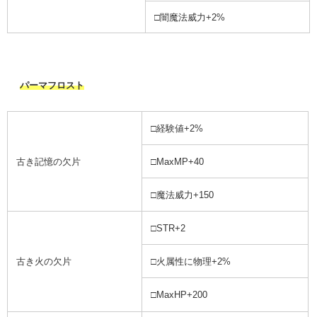
□闇魔法威力+2%
パーマフロスト
□経験値+2%
古き記憶の欠片
□MaxMP+40
□魔法威力+150
□STR+2
古き火の欠片
□火属性に物理+2%
□MaxHP+200