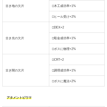
古き地の欠片
□木工成功率+1%
□ヒール受け+2%
□DEX+2
古き光の欠片
□彫金成功率+1%
□ボスに物理+2%
□CRT+2
古き闇の欠片
□調理成功率+1%
□ボスに魔法+2%
アタメントピウマ