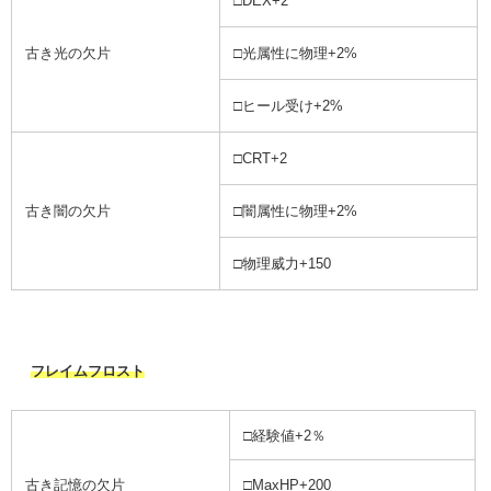
□DEX+2
古き光の欠片
□光属性に物理+2%
□ヒール受け+2%
□CRT+2
古き闇の欠片
□闇属性に物理+2%
□物理威力+150
フレイムフロスト
□経験値+2％
古き記憶の欠片
□MaxHP+200