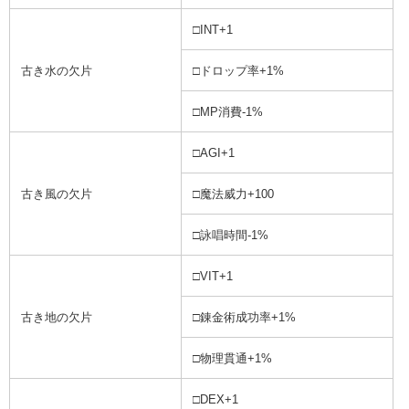
□INT+1
古き水の欠片
□ドロップ率+1%
□MP消費-1%
□AGI+1
古き風の欠片
□魔法威力+100
□詠唱時間-1%
□VIT+1
古き地の欠片
□錬金術成功率+1%
□物理貫通+1%
□DEX+1