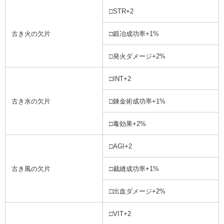
□STR+2
古き火の欠片
□鍛冶成功率+1%
□発火ダメージ+2%
□INT+2
古き水の欠片
□錬金術成功率+1%
□毒効果+2%
□AGI+2
古き風の欠片
□裁縫成功率+1%
□出血ダメージ+2%
□VIT+2