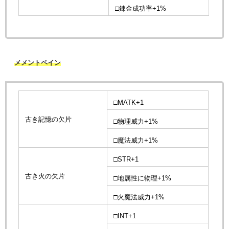
□錬金成功率+1%
メメントペイン
□MATK+1
古き記憶の欠片
□物理威力+1%
□魔法威力+1%
□STR+1
古き火の欠片
□地属性に物理+1%
□火魔法威力+1%
□INT+1