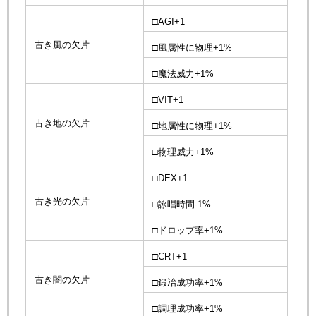
□AGI+1
古き風の欠片
□風属性に物理+1%
□魔法威力+1%
□VIT+1
古き地の欠片
□地属性に物理+1%
□物理威力+1%
□DEX+1
古き光の欠片
□詠唱時間-1%
□ドロップ率+1%
□CRT+1
古き闇の欠片
□鍛冶成功率+1%
□調理成功率+1%