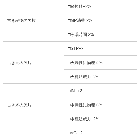
□経験値+2%
古き記憶の欠片
□MP消費-2%
□詠唱時間-2%
□STR+2
古き火の欠片
□火属性に物理+2%
□火魔法威力+2%
□INT+2
古き水の欠片
□水属性に物理+2%
□水魔法威力+2%
□AGI+2