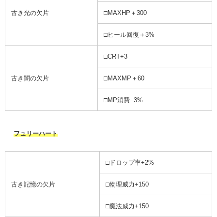
古き光の欠片
□MAXHP＋300
□ヒール回復＋3%
□CRT+3
古き闇の欠片
□MAXMP＋60
□MP消費−3%
フュリーハート
□ドロップ率+2%
古き記憶の欠片
□物理威力+150
□魔法威力+150