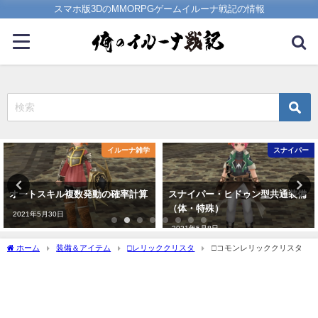
スマホ版3DのMMORPGゲームイルーナ戦記の情報
イルーナ雑学
スナイパー
オートスキル複数発動の確率計算
スナイパー・ヒドゥン型共通装備
（体・特殊）
2021年5月30日
2021年5月8日
ホーム
装備＆アイテム
□レリッククリスタ
□コモンレリッククリスタ