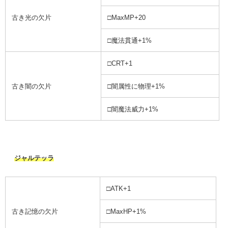
古き光の欠片
□MaxMP+20
□魔法貫通+1%
□CRT+1
古き闇の欠片
□闇属性に物理+1%
□闇魔法威力+1%
ジャルテッラ
□ATK+1
古き記憶の欠片
□MaxHP+1%