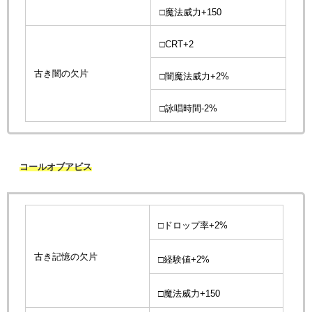
□魔法威力+150
□CRT+2
古き闇の欠片
□闇魔法威力+2%
□詠唱時間-2%
コールオブアビス
□ドロップ率+2%
古き記憶の欠片
□経験値+2%
□魔法威力+150