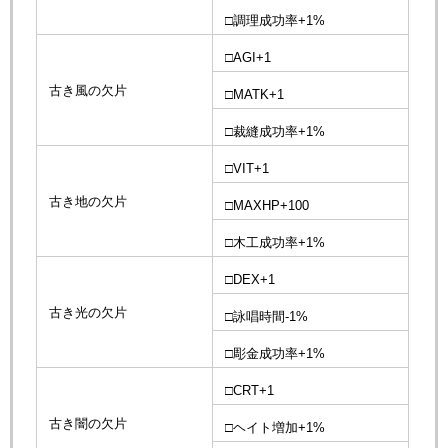
□調理成功率+1%
□AGI+1
古き風の欠片
□MATK+1
□裁縫成功率+1%
□VIT+1
古き地の欠片
□MAXHP+100
□木工成功率+1%
□DEX+1
古き光の欠片
□詠唱時間-1%
□彫金成功率+1%
□CRT+1
古き闇の欠片
□ヘイト増加+1%