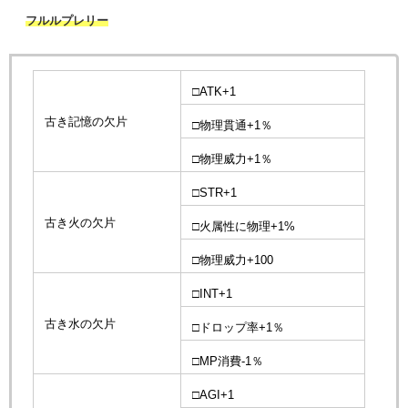
フルルプレリー
□ATK+1
古き記憶の欠片
□物理貫通+1％
□物理威力+1％
□STR+1
古き火の欠片
□火属性に物理+1%
□物理威力+100
□INT+1
古き水の欠片
□ドロップ率+1％
□MP消費-1％
□AGI+1