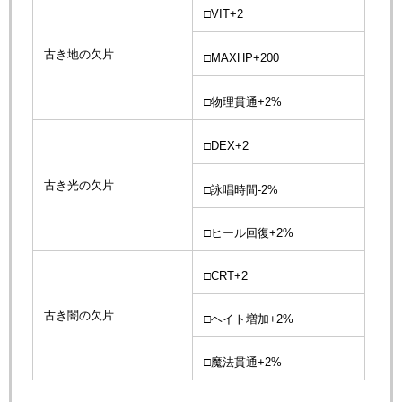
□VIT+2
古き地の欠片
□MAXHP+200
□物理貫通+2%
□DEX+2
古き光の欠片
□詠唱時間-2%
□ヒール回復+2%
□CRT+2
古き闇の欠片
□ヘイト増加+2%
□魔法貫通+2%