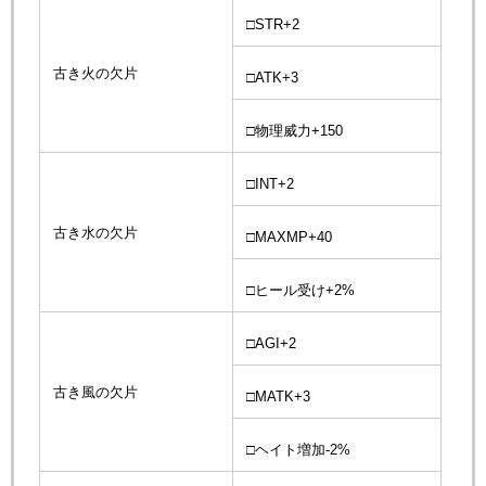
□STR+2
古き火の欠片
□ATK+3
□物理威力+150
□INT+2
古き水の欠片
□MAXMP+40
□ヒール受け+2%
□AGI+2
古き風の欠片
□MATK+3
□ヘイト増加-2%