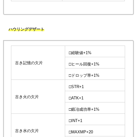
ハウリングデザート
□経験値+1%
古き記憶の欠片
□ヒール回復+1%
□ドロップ率+1%
□STR+1
古き火の欠片
□ATK+1
□鍛冶成功率+1%
□INT+1
古き水の欠片
□MAXMP+20