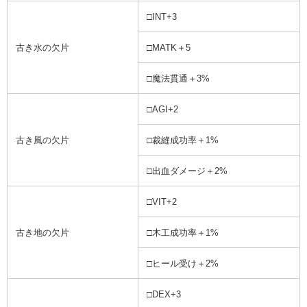
□INT+3
古き水の欠片
□MATK＋5
□魔法貫通＋3%
□AGI+2
古き風の欠片
□裁縫成功率＋1%
□出血ダメージ＋2%
□VIT+2
古き地の欠片
□木工成功率＋1%
□ヒール受け＋2%
□DEX+3