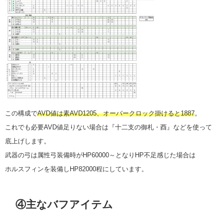
この構成で
AVD値は素AVD1205、オーバークロック掛けると1887
。
これでも必要AVD値足りない場合は『十二支の御札・酉』などを使って
底上げします。
武器の弓は属性弓装備時がHP60000～となりHP不足感じた場合は
ホルスフィンを装備しHP82000程にしています。
④主なバフアイテム