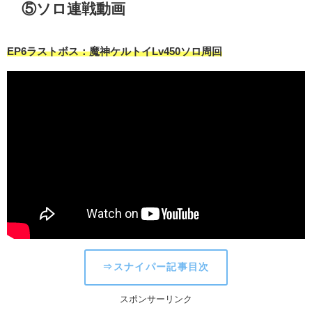
⑤ソロ連戦動画
EP6ラストボス：魔神ケルトイLv450ソロ周回
⇒スナイパー記事目次
スポンサーリンク