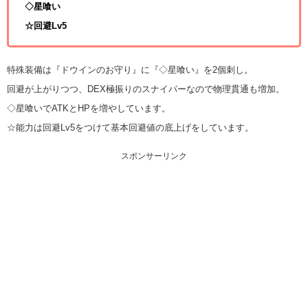
◇星喰い
☆回避Lv5
特殊装備は『ドウインのお守り』に『◇星喰い』を2個刺し。
回避が上がりつつ、DEX極振りのスナイパーなので物理貫通も増加。
◇星喰いでATKとHPを増やしています。
☆能力は回避Lv5をつけて基本回避値の底上げをしています。
スポンサーリンク