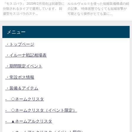
『モスゴパラ』 2023年2月現在は回避型に
ルルルヴェルⅡを使った短縮装備構成の紹
分類されるタイプで運用しています。 回
介記事。 特殊状態でなくても短縮攻撃が
避型モスゴパラのステ...
可能となり操作がとても楽に...
メニュー
・トップページ
・イルーナ戦記相場表
・期間限定イベント
・常設ボス情報
・装備＆アイテム
- ◇ネームクリスタ
- ◇ネームクリスタ（イベント限定）
- ▲ネームアルクリスタ