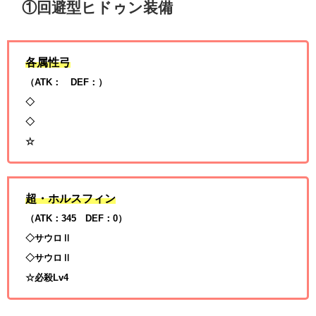
①回避型ヒドゥン装備
各属性弓
（ATK： DEF：）
◇
◇
☆
超・ホルスフィン
（ATK：345 DEF：0）
◇サウロⅡ
◇サウロⅡ
☆必殺Lv4