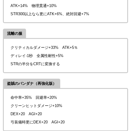
ATK+14% 物理貫通+10%
STR300以上なら更にATK+6%、絶対回避+7%
流離の服
クリティカルダメージ+33% ATK+5％
ディレイ-1秒 全属性耐性+5%
STRの半分をCRTに変換する
盗賊のバンダナ（再強化版）
命中率+35% 回避率+20%
クリーンヒットダメージ+10%
DEX+20 AGI+20
弓装備時更にDEX+20 AGI+20