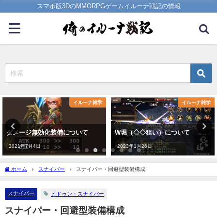
スマホ版3DのMMORPGゲームイルーナ戦記の情報
イルーナ雑学
イルーナ雑学
W堀（◇◇狙い）について
イルーナ戦記の金策まとめ
2023年1月26日
2023年1月14日
ホーム
スナイパー
スナイパー・回避型装備構成
スナイパー
ヒドゥン・スナイパー
スナイパー・回避型装備構成