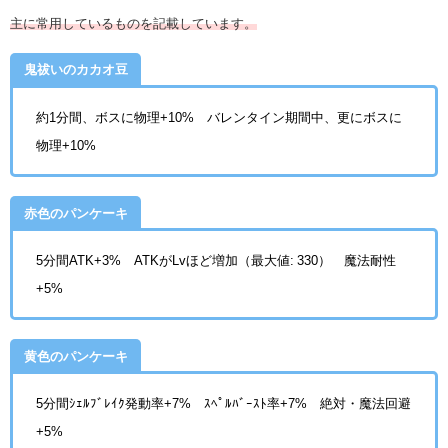
主に常用しているものを記載しています。
鬼祓いのカカオ豆
約1分間、ボスに物理+10% バレンタイン期間中、更にボスに
物理+10%
赤色のパンケーキ
5分間ATK+3%
ATKがLvほど増加（最大値: 330） 魔法耐性
+5%
黄色のパンケーキ
5分間ｼｪﾙﾌﾞﾚｲｸ発動率+7% ｽﾍﾟﾙﾊﾞｰｽﾄ率+7% 絶対・魔法回避
+5%