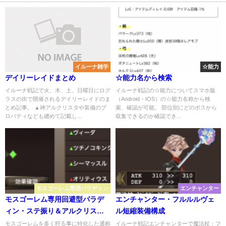
イルーナ雑学
☆能力
デイリーレイドまとめ
☆能力名から検索
イルーナ戦記で火、木、土、日曜日にログ
イルーナ戦記の☆能力についてスマホ版
ラスの街で開催されるデイリーレイドのま
（Android・IOS）の☆能力名称から検
とめ記事。 ▲神アルクリスタや装備のプ
索、確認が可能。 部位別にどのボスから
ロパティなども纏めて記載し...
収集できるのか確認でき...
モスゴーレム専用パラディン
エンチャンター
モスゴーレム専用回避型パラデ
エンチャンター・フルルルヴェ
ィン・ステ振り＆アルクリスタ
ル短縮装備構成
＆レリック
モスゴーレムを多く狩る事に特化した通称
イルーナ戦記エンチャンターで魔法杖：フ