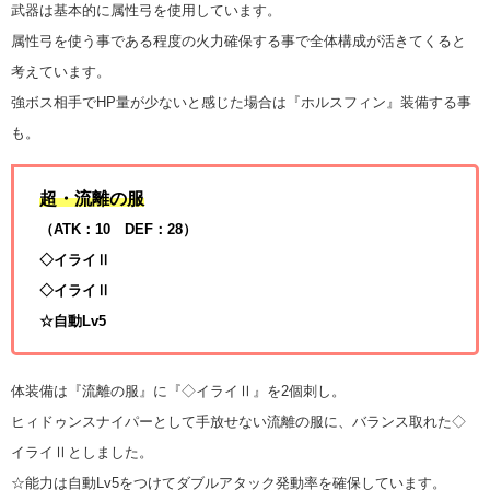
武器は基本的に属性弓を使用しています。
属性弓を使う事である程度の火力確保する事で全体構成が活きてくると
考えています。
強ボス相手でHP量が少ないと感じた場合は『ホルスフィン』装備する事
も。
超・流離の服
（ATK：10 DEF：28）
◇イライⅡ
◇イライⅡ
☆自動Lv5
体装備は『流離の服』に『◇イライⅡ』を2個刺し。
ヒィドゥンスナイパーとして手放せない流離の服に、バランス取れた◇
イライⅡとしました。
☆能力は自動Lv5をつけてダブルアタック発動率を確保しています。