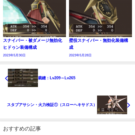
スナイパー・被ダメージ無効化
壁役スナイパー・無効化装備構
ヒドゥン装備構成
成
2023年5月30日
2023年5月28日
裁縫：Lv209～Lv265
スタブアサシン・火力検証①（スローヘキサドス）
おすすめの記事