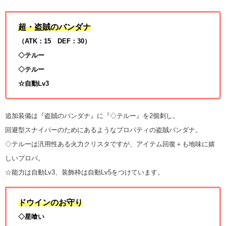
超・盗賊のバンダナ
（ATK：15 DEF：30）
◇テルー
◇テルー
☆自動Lv3
追加装備は『盗賊のバンダナ』に『◇テルー』を2個刺し。
回避型スナイパーのためにあるようなプロパティの盗賊バンダナ。
◇テルーは汎用性ある火力クリスタですが、アイテム回復＋も地味に嬉
しいプロパ。
☆能力は自動Lv3、装飾枠は自動Lv5をつけています。
ドウインのお守り
◇星喰い