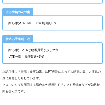
迸る情熱の花の蜜
約1分間ATK+6% HP自然回復+6%
仕込み手裏剣・改
約9分間、ATKと物理貫通が少し増加
(ATK+4%、物理貫通+6%)
上記以外に『表記：食事効果』はPT役割によって大眩鬼の豆、大痺鬼の
豆に変更したりしています。
ソロでのんびり周回する場合は各種属性ドリンクや回鍋肉などが効果時
間も長く楽です。