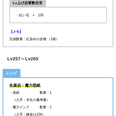
Lv上げ必要数目安
・紅い毛 × 155
【メモ】
完成数量：
紅染めの反物
（1個）
Lv257～Lv265
レシピ
生産品：魔力型紙
・原紙 数量：1
（入手：木生の魔導書）
・魔力インク
数量：1
（入手：錬金Lv226）