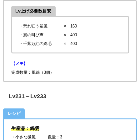
Lv上げ必要数目安
・荒れ狂う暴風 × 160
・嵐の叫び声
× 400
・千紫万紅の綿毛
× 400
【メモ】
完成数量：風綿
（3個）
Lv231～Lv233
レシピ
生産品：綿雲
・小さな微風 数量：3