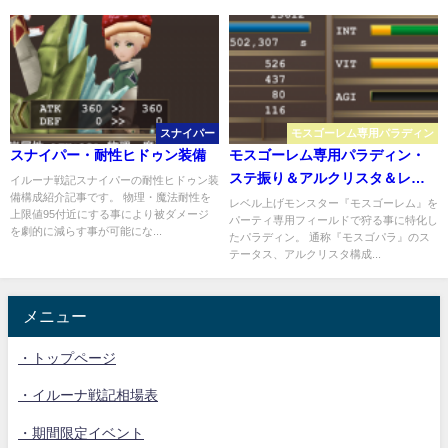
スナイパー
モスゴーレム専用パラディン
スナイパー・耐性ヒドゥン装備
モスゴーレム専用パラディン・
ステ振り＆アルクリスタ＆レリ
イルーナ戦記スナイパーの耐性ヒドゥン装
備構成紹介記事です。 物理・魔法耐性を
ック
レベル上げモンスター『モスゴーレム』を
上限値95付近にする事により被ダメージ
パーティ専用フィールドで狩る事に特化し
を劇的に減らす事が可能にな...
たパラディン。 通称『モスゴパラ』のス
テータス、アルクリスタ構成...
メニュー
・トップページ
・イルーナ戦記相場表
・期間限定イベント