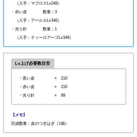
（入手：マブロスLv249）
・赤い皮
数量：3
（入手：アールカLv346）
・光り針
数量：1
（入手：ティーロアーゴLv348）
Lv上げ必要数目安
・黒い皮 × 210
・赤い皮
× 210
・光り針 × 99
【メモ】
完成数量：皮のつぎはぎ（1個）