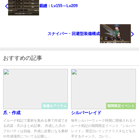
裁縫：Lv155～Lv209
スナイパー・回避型装備構成
おすすめの記事
装備＆アイテム
期間限定イベント
爪・作成
シルバーレイド
イルーナ戦記で素材を集める事で作成でき
毎年シルバーウィーク時期に開催されるイ
る武器：爪のまとめ記事。 作成した爪の
ルーナ戦記の期間限定イベント『シルバー
プロパティは勿論、作成に必要になる素材
レイド』 限定□レリッククリスタなどを入
や作成場所についても記載し...
手するチャンス。 □レリ...