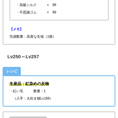
・高級シルク × 99
・不思議ゴム
× 99
【メモ】
完成数量：高貴な生地（1個）
Lv250～Lv257
レシピ
生産品：紅染めの反物
・紅い毛 数量：1
（入手：火吹き猫Lv169）