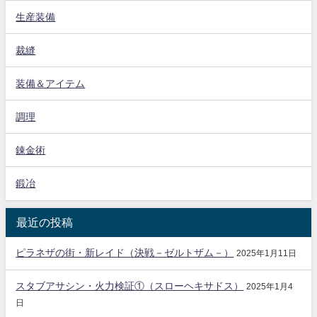
生産装備
裁縫
装備＆アイテム
調理
錬金術
鍛冶
最近の投稿
ピラネザの街・新レイド（決戦－ゼルトザム－）
2025年1月11日
スタブアサシン・火力検証①（スローヘキサドス）
2025年1月4
日