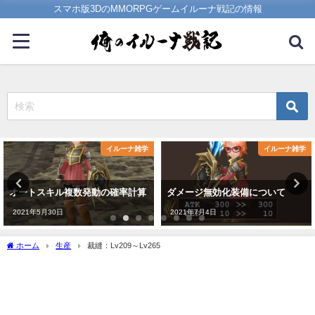
スマホ版3DのMMORPGゲームイルーナ戦記の情報
イルーナ雑学
イルーナ雑学
オートスキル複数発動の確率計算
ダメージ無効化装備について
2021年5月30日
2021年7月4日
ホーム
生産
裁縫：Lv209～Lv265