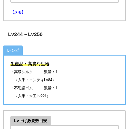
【メモ】
Lv244～Lv250
レシピ
生産品：高貴な生地
・高級シルク 数量：1
（入手：エンティLv84）
・不思議ゴム
数量：1
（入手：木工Lv221）
Lv上げ必要数目安