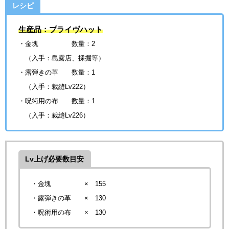
レシピ
生産品：プライヴハット
・金塊 数量：2
（入手：島露店、採掘等）
・露弾きの革
数量：1
（入手：裁縫Lv222）
・呪術用の布
数量：1
（入手：裁縫Lv226）
Lv上げ必要数目安
・金塊 × 155
・露弾きの革
× 130
・呪術用の布
× 130