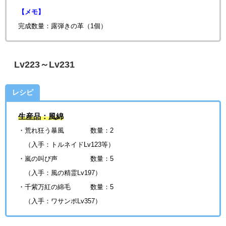
【メモ】
完成数量：露弾きの革（1個）
Lv223～Lv231
レシピ
生産品：風綿
・荒れ狂う暴風 数量：2
（入手：トルネイドLv123等）
・嵐の叫び声
数量：5
（入手：風の精霊Lv197）
・千紫万紅の綿毛
数量：5
（入手：ワサンポLv357）