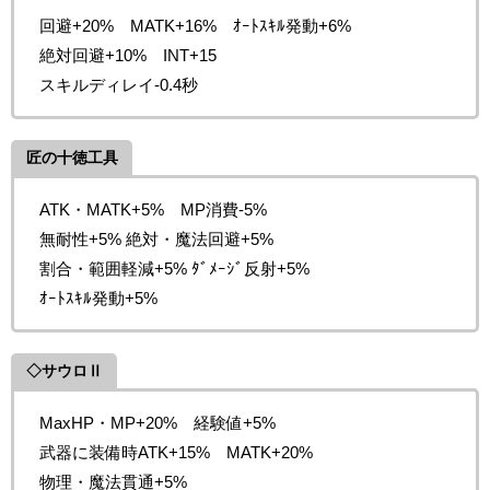
回避+20% MATK+16% ｵｰﾄｽｷﾙ発動+6%
絶対回避+10% INT+15
スキルディレイ-0.4秒
匠の十徳工具
ATK・MATK+5% MP消費-5%
無耐性+5% 絶対・魔法回避+5%
割合・範囲軽減+5% ﾀﾞﾒｰｼﾞ反射+5%
ｵｰﾄｽｷﾙ発動+5%
◇サウロⅡ
MaxHP・MP+20% 経験値+5%
武器に装備時ATK+15% MATK+20%
物理・魔法貫通+5%