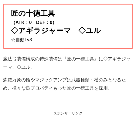
匠の十徳工具
（ATK：0 DEF：0）
◇アギラジャーマ ◇ユル
☆自動Lv3
魔法弓装備構成の特殊装備は『匠の十徳工具』に◇アギラジャ
ーマ、◇ユル。
森羅万象の輪やマジックアンプは武器種類：杖のみとなるた
め、様々な良プロパティもった匠の十徳工具を採用。
スポンサーリンク