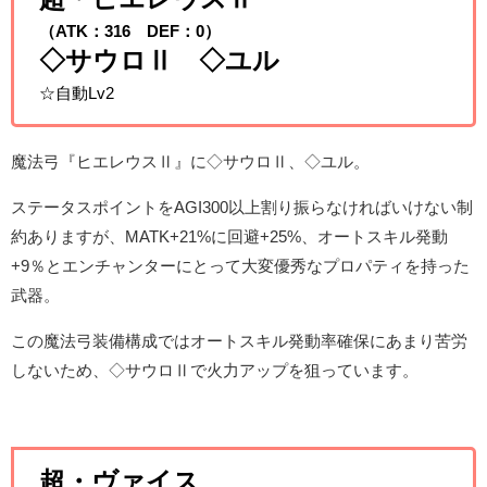
（ATK：316 DEF：0）
◇サウロⅡ ◇ユル
☆自動Lv2
魔法弓『ヒエレウスⅡ』に◇サウロⅡ、◇ユル。
ステータスポイントをAGI300以上割り振らなければいけない制
約ありますが、MATK+21%に回避+25%、オートスキル発動
+9％とエンチャンターにとって大変優秀なプロパティを持った
武器。
この魔法弓装備構成ではオートスキル発動率確保にあまり苦労
しないため、◇サウロⅡで火力アップを狙っています。
超・ヴァイス