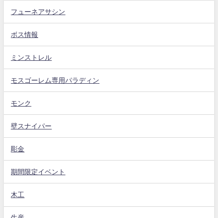
フューネアサシン
ボス情報
ミンストレル
モスゴーレム専用パラディン
モンク
壁スナイパー
彫金
期間限定イベント
木工
生産