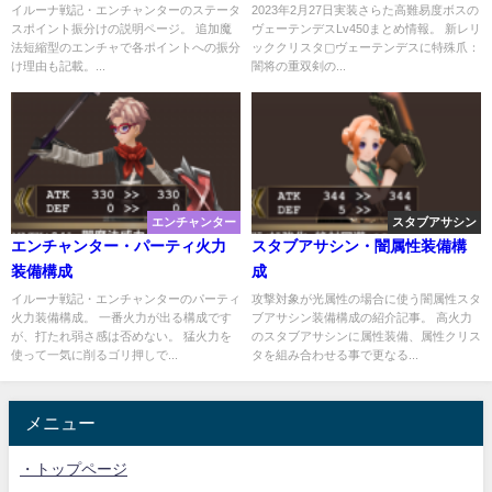
イルーナ戦記・エンチャンターのステータ
2023年2月27日実装さらた高難易度ボスの
スポイント振分けの説明ページ。 追加魔
ヴェーテンデスLv450まとめ情報。 新レリ
法短縮型のエンチャで各ポイントへの振分
ッククリスタ▢ヴェーテンデスに特殊爪：
け理由も記載。...
闇将の重双剣の...
エンチャンター
スタブアサシン
エンチャンター・パーティ火力
スタブアサシン・闇属性装備構
装備構成
成
イルーナ戦記・エンチャンターのパーティ
攻撃対象が光属性の場合に使う闇属性スタ
火力装備構成。 一番火力が出る構成です
ブアサシン装備構成の紹介記事。 高火力
が、打たれ弱さ感は否めない。 猛火力を
のスタブアサシンに属性装備、属性クリス
使って一気に削るゴリ押しで...
タを組み合わせる事で更なる...
メニュー
・トップページ