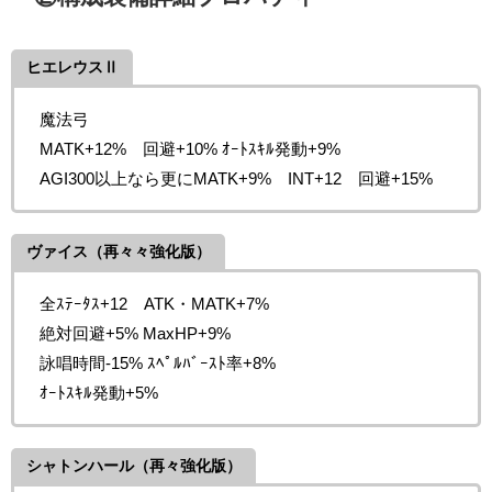
ヒエレウスⅡ
魔法弓
MATK+12% 回避+10% ｵｰﾄｽｷﾙ発動+9%
AGI300以上なら更にMATK+9% INT+12 回避+15%
ヴァイス（再々々強化版）
全ｽﾃｰﾀｽ+12 ATK・MATK+7%
絶対回避+5% MaxHP+9%
詠唱時間-15% ｽﾍﾟﾙﾊﾞｰｽﾄ率+8%
ｵｰﾄｽｷﾙ発動+5%
シャトンハール（再々強化版）