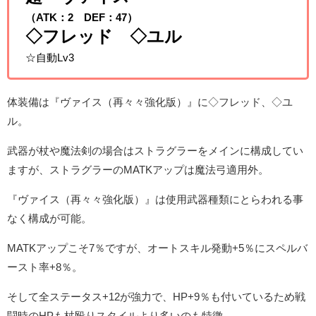
（ATK：2 DEF：47）
◇フレッド ◇ユル
☆自動Lv3
体装備は『ヴァイス（再々々強化版）』に◇フレッド、◇ユ
ル。
武器が杖や魔法剣の場合はストラグラーをメインに構成してい
ますが、ストラグラーのMATKアップは魔法弓適用外。
『ヴァイス（再々々強化版）』は使用武器種類にとらわれる事
なく構成が可能。
MATKアップこそ7％ですが、オートスキル発動+5％にスペルバ
ースト率+8％。
そして全ステータス+12が強力で、HP+9％も付いているため戦
闘時のHPも杖殴りスタイルより多いのも特徴。