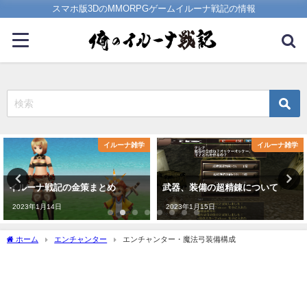
スマホ版3DのMMORPGゲームイルーナ戦記の情報
イルーナ雑学
イルーナ雑学
イルーナ戦記の金策まとめ
武器、装備の超精錬について
2023年1月14日
2023年1月15日
ホーム
エンチャンター
エンチャンター・魔法弓装備構成