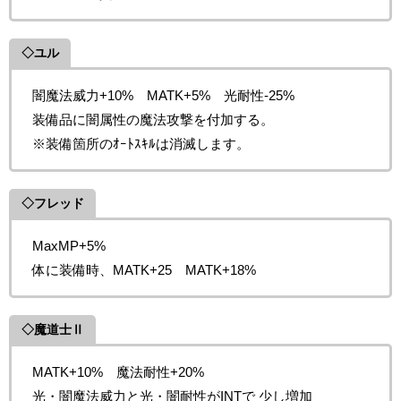
◇ユル
闇魔法威力+10% MATK+5% 光耐性-25%
装備品に闇属性の魔法攻撃を付加する。
※装備箇所のｵｰﾄｽｷﾙは消滅します。
◇フレッド
MaxMP+5%
体に装備時、MATK+25 MATK+18%
◇魔道士Ⅱ
MATK+10% 魔法耐性+20%
光・闇魔法威力と光・闇耐性がINTで 少し増加