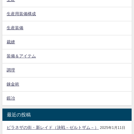
生産用装備構成
生産装備
裁縫
装備＆アイテム
調理
錬金術
鍛冶
最近の投稿
ピラネザの街・新レイド（決戦－ゼルトザム－）
2025年1月11日