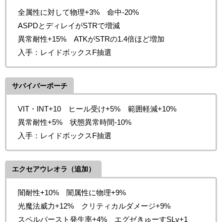
全属性に対して物理+3% 命中-20%
ASPDとディレイがSTRで増減
異常耐性+15% ATKがSTRの1.4倍ほど増加
入手：レイドボックスF抽選
サバイバーポーチ
VIT・INT+10 ヒール受け+5% 範囲軽減+10%
異常耐性+5% 状態異常時間-10%
入手：レイドボックスF抽選
エクセアウレオラ（追加）
闇耐性+10% 闇属性に物理+9%
光魔法威力+12% クリティカルダメージ+9%
スペルバースト発生率+4% エグゼきゅーすSLv+1