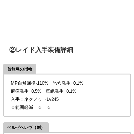
②レイド入手装備詳細
首無鳥の指輪
MP自然回復-110% 恐怖発生+0.1%
麻痺発生+0.5% 気絶発生+0.1%
入手：ネクノットLv245
☆範囲軽減 ☆ ☆
ベルゼヘレヴ（剣）