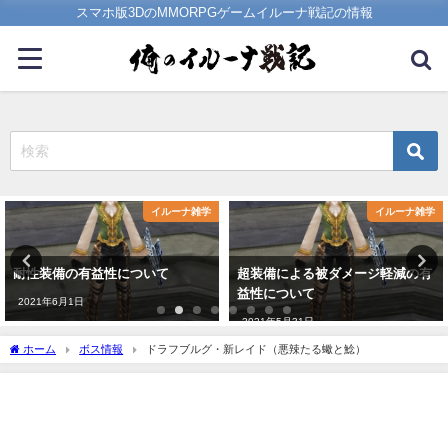
スマホ版3DのMMORPGゲームイルーナ戦記の情報
イルーナ雑学
イルーナ雑学
耐性装備の有益性について
超装備による被ダメージ軽減の有
益性について
2021年6月1日
2021年5月31日
ホーム
ボス情報
ドラフブルグ・新レイド（悪辣たる蠍と鯰）