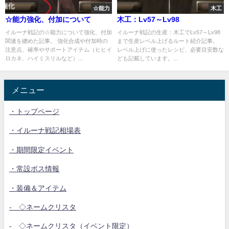
☆能力
木工
☆能力強化、付加について
木工：Lv57～Lv98
イルーナ戦記の☆能力について強化、付加
イルーナ戦記の生産：木工でLv57～Lv98
関連を纏めた記事。 強化合成や付加時の
まで生産レベル上げるルート紹介記事。
注意点、確率やサポートアイテム（ヒヒイ
レベル上げに使ったレシピ、必要目安数な
ロカネ、ハイミスリルなど）...
ども記載しています。...
メニュー
・トップページ
・イルーナ戦記相場表
・期間限定イベント
・常設ボス情報
・装備＆アイテム
- ◇ネームクリスタ
- ◇ネームクリスタ（イベント限定）