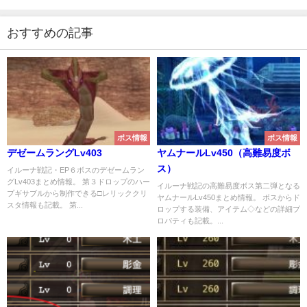
おすすめの記事
ボス情報
ボス情報
デゼームラングLv403
ヤムナールLv450（高難易度ボ
ス）
イルーナ戦記・EP６ボスのデゼームラン
グLv403まとめ情報。 第３ドロップのハー
イルーナ戦記の高難易度ボス第二弾となる
プギサブルから制作できる□レリッククリ
ヤムナールLv450まとめ情報。 ボスからド
スタ情報も記載。 第...
ロップする装備、アイテム◇などの詳細プ
ロパティも記載。...