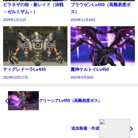
ピラネザの街・新レイド（決戦
ブラウゼンLv450（高難易度ボ
－ゼルトザム－）
ス）
2025年1月11日
2024年11月16日
ティグレドーラLv435
魔神ケルトイLv450
2024年10月17日
2024年9月26日
グリーシアLv450（高難易度ボス）
追加装備・作成