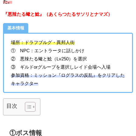
た。
『悪辣たる蠍と鯰』（あくらつたるサソリとナマズ）
基本情報
場所：ドラフブルグ・異邦人街
① NPC：エントラータに話しかけ
② 悪辣たる蠍と鯰（Lv250）を選択
③ ギルドorグループを選択しレイド会場へ入場
参加資格：ミッション『ログラスの反乱』をクリアした
キャラクター
目次
①ボス情報