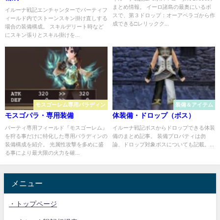
まとめ情報。 イーロ諸島の最奥にいるボ
イルーナ戦記エンチャンターでパーティフ
スで、第３ドロップ：オーアペラゴから作
ィールド内でストーンスキン掛け直しする
成できる□レリックク...
場合の装備構成。 スキルデリート時など
にスキン張りとスキル掛けを...
モスゴーレム専用パラディン
装備＆アイテム
モスゴパラ・専用装備
体装備・ドロップ（ボス）
パーティ専用フィールド『モスゴーレム』
イルーナ戦記ボスからドロップできる体装
を狩る事だけに特化した専用パラディンの
備のまとめ記事。 装備プロパティは勿
装備構成を紹介。 光属性攻撃を多めに盛
論、ドロップ対象ボスについても記載。...
る事により最大限の火力を確...
メニュー
・トップページ