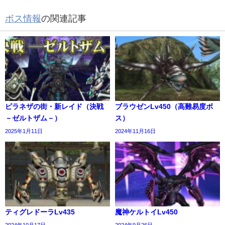
ボス情報
の関連記事
ピラネザの街・新レイド（決戦
ブラウゼンLv450（高難易度ボ
－ゼルトザム－）
ス）
2025年1月11日
2024年11月16日
ティグレドーラLv435
魔神ケルトイLv450
2024年10月17日
2024年9月26日