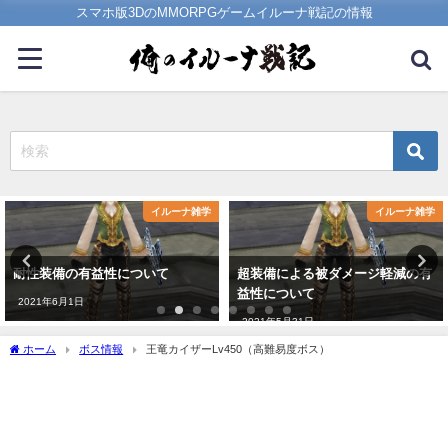
スマホ版3DのMMORPGゲームイルーナ戦記の情報
イルーナ雑学
イルーナ雑学
耐性装備の有益性について
超装備による被ダメージ軽減の有
益性について
2021年6月1日
2021年5月31日
ホーム
ボス情報
王竜カイザーLv450（高難易度ボス）