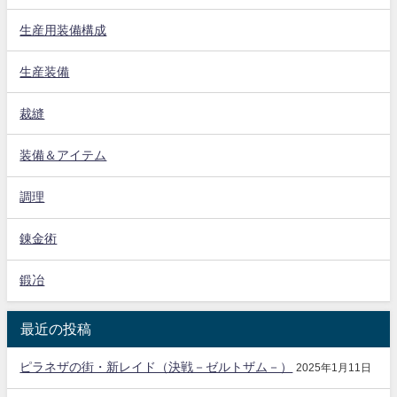
生産用装備構成
生産装備
裁縫
装備＆アイテム
調理
錬金術
鍛冶
最近の投稿
ピラネザの街・新レイド（決戦－ゼルトザム－）
2025年1月11日