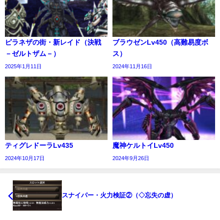
ピラネザの街・新レイド（決戦
ブラウゼンLv450（高難易度ボ
－ゼルトザム－）
ス）
2025年1月11日
2024年11月16日
ティグレドーラLv435
魔神ケルトイLv450
2024年10月17日
2024年9月26日
スナイパー・火力検証②（◇忘失の虚）