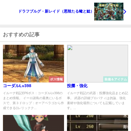
ドラフブルグ・新レイド（悪辣たる蠍と鯰）
おすすめの記事
ボス情報
装備＆アイテム
コーダルLv398
投擲・強化
イルーナ戦記EP6ボス：コーダルLv398の
イルーナ戦記の武器：投擲強化品まとめ記
まとめ情報。 イーロ諸島の最奥にいるボ
事。 武器の詳細プロパティは勿論、強化
スで、第３ドロップ：オーアペラゴから作
素材や強化場所についても記載していま
成できる□レリックク...
す。...