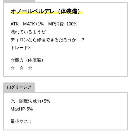
オノールペルデレ（体装備）
ATK・MATK+1% MP消費+100%
壊れているようだ…
ディロンなら修理できるだろうか…？
トレード×
☆能力（体装備）
☆ ☆ ☆
▢グリーシア
光・闇魔法威力+5%
MaxHP-5%
最小マス：