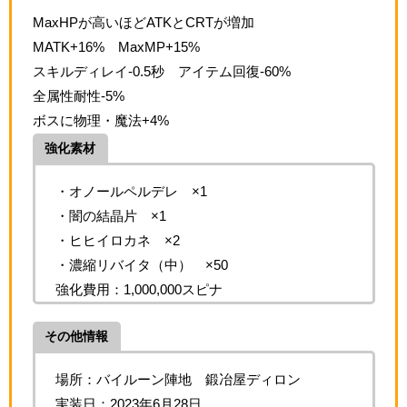
MaxHPが高いほどATKとCRTが増加
MATK+16% MaxMP+15%
スキルディレイ-0.5秒 アイテム回復-60%
全属性耐性-5%
ボスに物理・魔法+4%
強化素材
・オノールペルデレ ×1
・闇の結晶片 ×1
・ヒヒイロカネ ×2
・濃縮リバイタ（中） ×50
強化費用：1,000,000スピナ
その他情報
場所：バイルーン陣地 鍛冶屋ディロン
実装日：2023年6月28日