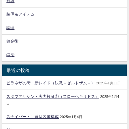
裁縫
装備＆アイテム
調理
錬金術
鍛冶
最近の投稿
ピラネザの街・新レイド（決戦－ゼルトザム－）
2025年1月11日
スタブアサシン・火力検証①（スローヘキサドス）
2025年1月4
日
スナイパー・回避型装備構成
2025年1月4日