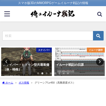
スマホ版3DのMMORPGゲームイルーナ戦記の情報
スナイパー
イルーナ雑学
スナイパー・ヒドゥン型共通装備
イルーナ戦記の日課
（体・特殊）
2023年4月21日
2021年5月8日
ホーム
ボス情報
グリーシアLv450（高難易度ボス）