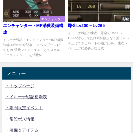
エンチャンター
彫金
エンチャンター・MP消費装備構
彫金Lv200～Lv265
成
イルーナ戦記の生産：彫金でLv200～
Lv265間で出来だけ素材数少なく楽にレベ
イルーナ戦記・エンチャンターのMP消費
ル上げできるルートの紹介記事。 生産レ
装備構成の紹介記事。 スペルブースト中
ベル上げに必要となる素...
でもMP消費-200％にすることでスキル
『エクステンド』を消費M...
メニュー
・トップページ
・イルーナ戦記相場表
・期間限定イベント
・常設ボス情報
・装備＆アイテム