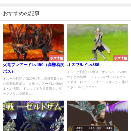
おすすめの記事
ボス情報
ボス情報
火竜ブレアードLv450（高難易度
オズワルドLv389
ボス）
イルーナ戦記EP6ボス：オズワルドLv389
のまとめ情報。 ソフィスの懐にいるボス
イルーナ戦記で2022年9月に新規実装され
で第３ドロップ：スチールスキンから作成
た高難易度ボス：火竜ブレアードLv450の
できる□レリッククリ...
まとめ情報。 ドロップできる装備やレリ
ッククリスタ情報に...