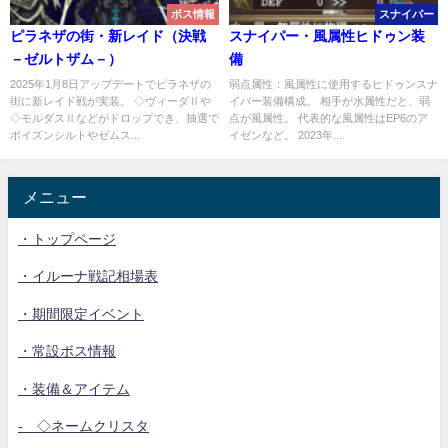
ボス情報
スナイパー
ピラネザの街・新レイド（決戦
スナイパー・風属性ヒドゥン装
－ゼルトザム－）
備
2025年1月8日アップデートでピラネザの
弱点属性：風属性に使用するヒドゥンスナ
街に新レイド戦が実装。 ◇ヴィーダⅡや
イパー装備構成。 相手が水属性だと、弱
◇モルダスⅡなどがドロップでき、抽選で
点が風属性。 代表的な風属性はEP6のア
ポイズンシルトやゼムス...
イゼンなど。 2023年...
メニュー
・トップページ
・イルーナ戦記相場表
・期間限定イベント
・常設ボス情報
・装備＆アイテム
- ◇ネームクリスタ