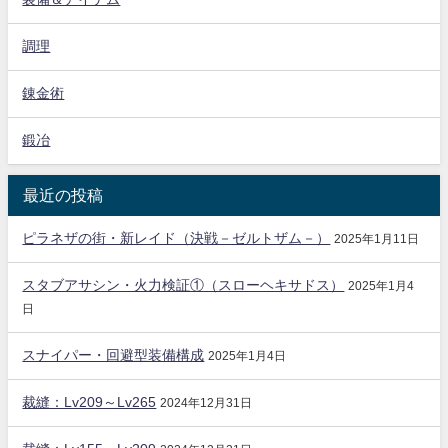
調理
錬金術
鍛冶
最近の投稿
ピラネザの街・新レイド（決戦－ゼルトザム－）
2025年1月11日
スタブアサシン・火力検証①（スローヘキサドス）
2025年1月4
日
スナイパー・回避型装備構成
2025年1月4日
裁縫：Lv209～Lv265
2024年12月31日