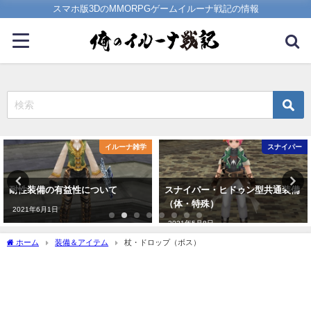
スマホ版3DのMMORPGゲームイルーナ戦記の情報
イルーナ雑学
スナイパー
耐性装備の有益性について
スナイパー・ヒドゥン型共通装備
（体・特殊）
2021年6月1日
2021年5月8日
ホーム
装備＆アイテム
杖・ドロップ（ボス）