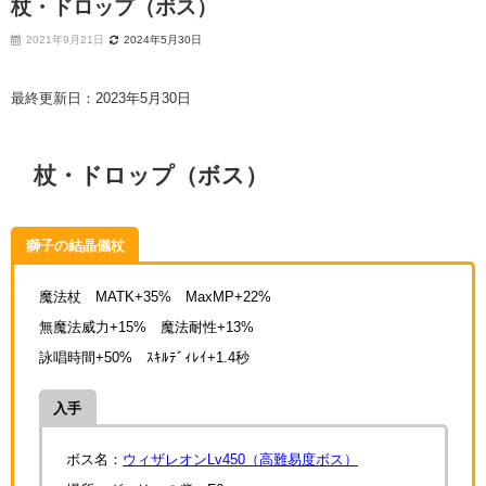
杖・ドロップ（ボス）
2021年9月21日
2024年5月30日
最終更新日：2023年5月30日
杖・ドロップ（ボス）
獅子の結晶儀杖
魔法杖 MATK+35% MaxMP+22%
無魔法威力+15% 魔法耐性+13%
詠唱時間+50% ｽｷﾙﾃﾞｨﾚｲ+1.4秒
入手
ボス名：
ウィザレオンLv450（高難易度ボス）