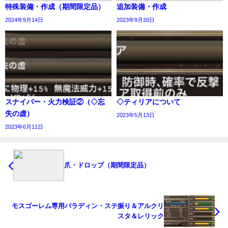
特殊装備・作成（期間限定品）
追加装備・作成
2024年9月14日
2023年9月20日
スナイパー・火力検証②（◇忘
◇ティリアについて
失の虚）
2023年5月13日
2023年6月11日
爪・ドロップ（期間限定品）
モスゴーレム専用パラディン・ステ振り＆アルクリ
スタ＆レリック