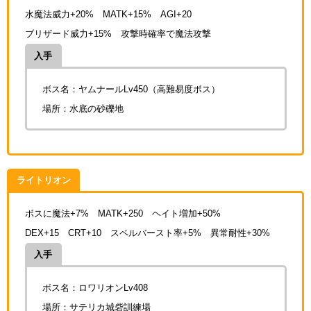
水魔法威力+20% MATK+15% AGI+20
ブリザード威力+15% 攻撃時確率で魔法攻撃
入手
ボス名：ヤムナールLv450（高難易度ボス）
場所：水底の砂礫地
ライトリオン
ボスに魔法+7% MATK+250 ヘイト増加+50%
DEX+15 CRT+10 スペルバースト率+5% 異常耐性+30%
入手
ボス名：ロワリオンLv408
場所：サテリカ城砦訓練場