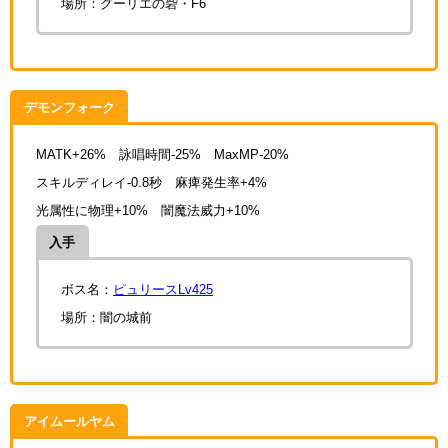
場所：
グーリエの砦・F6
デモンフォーク
MATK+26% 詠唱時間-25% MaxMP-20%
スキルディレイ-0.8秒 麻痺発生率+4%
光属性に物理+10% 闇魔法威力+10%
入手
ボス名：
ピュリースLv425
場所：闇の城前
アイムールヤム