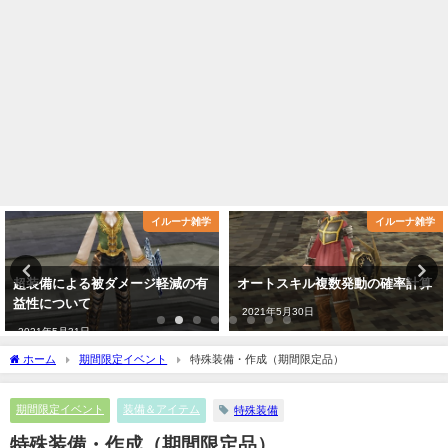
イルーナ雑学
イルーナ雑学
超装備による被ダメージ軽減の有
オートスキル複数発動の確率計算
益性について
2021年5月30日
2021年5月31日
ホーム
期間限定イベント
特殊装備・作成（期間限定品）
期間限定イベント
装備＆アイテム
特殊装備
特殊装備・作成（期間限定品）