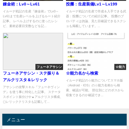
錬金術：Lv0～Lv61
投擲：生産装備Lv1～Lv199
イルーナ戦記の生産『錬金術』でLv0～
イルーナ戦記の生産で作成＆入手できる武
Lv61まで生産レベルを上げるルート紹介
器：投擲についての紹介記事。 投擲のプ
記事。 レベル上げするのに使ったレシ
ロパティは勿論、見た目確認できるスクシ
ピ、素材必要目安数などを記...
ョも掲載しています。...
フューネアサシン
☆能力
フューネアサシン・ステ振り＆
☆能力名から検索
アルクリスタ＆レリック
イルーナ戦記の☆能力についてスマホ版
（Android・IOS）の☆能力名称から検
アサシンの攻撃スキル『フューネヴィン
索、確認が可能。 部位別にどのボスから
デ』を使う事に特化した記事。 ステータ
収集できるのか確認でき...
スポイント振分けや▲アルクリスタ構成、
▢レリッククリスタも記載して...
メニュー