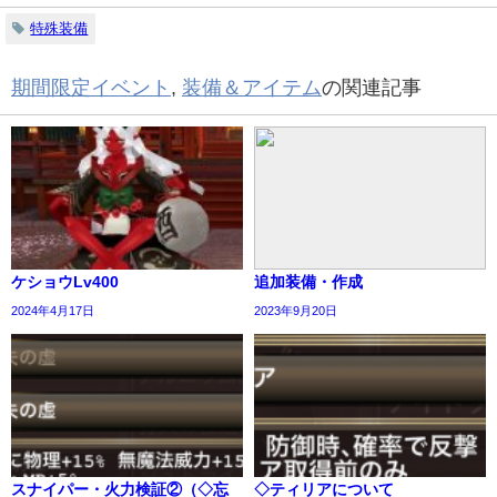
特殊装備
期間限定イベント
,
装備＆アイテム
の関連記事
ケショウLv400
追加装備・作成
2024年4月17日
2023年9月20日
スナイパー・火力検証②（◇忘
◇ティリアについて