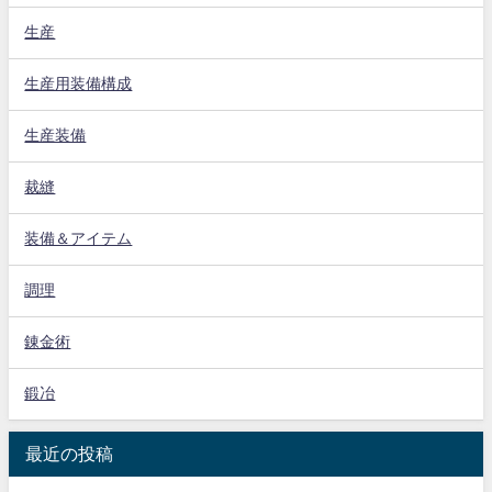
生産
生産用装備構成
生産装備
裁縫
装備＆アイテム
調理
錬金術
鍛冶
最近の投稿