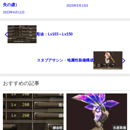
失の虚）
2023年5月13日
2023年6月11日
彫金：Lv103～Lv150
スタブアサシン・地属性装備構成
おすすめの記事
錬金術
生産装備