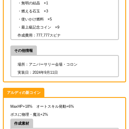
・無明の結晶 ×1
・燃える石玉 ×3
・使いかけ燃料 ×5
・最上級記念コイン ×9
作成費用：
777,777スピナ
その他情報
場所：アニバーサリー会場・コロン
実装日：2024年9月11日
アルディの新コイン
MaxHP+18% オートスキル発動+6%
ボスに物理・魔法+2%
作成素材