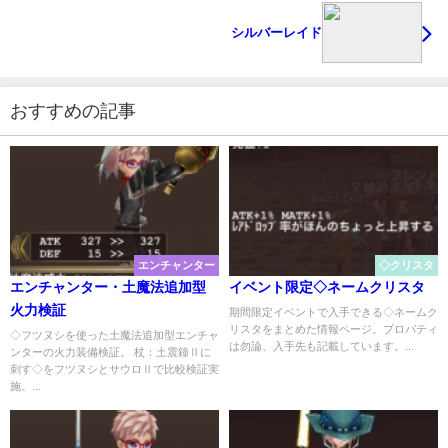
シルバーレイド
おすすめの記事
エンチャンター
◇クリスタ
エンチャンター・土魔法追加型
イベント限定◇ネームクリスタ
火力検証
期間限定イベントで入手できる◇ネームク
リスタをまとめた情報ページ。プロパティ
◇フツヌシを使った土魔法追加型エンチャ
は勿論、入手先も記載しています。...
ンターの火力装備検証。 杖：土震鐘Ⅱに
刺す◇をフツヌシとサウロⅡで比較検証実
施。...