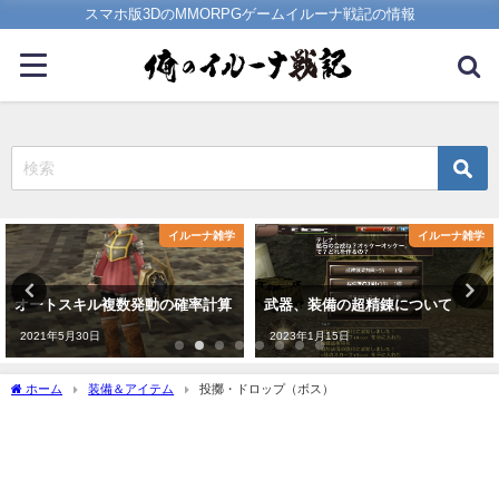
スマホ版3DのMMORPGゲームイルーナ戦記の情報
イルーナ雑学
イルーナ雑学
オートスキル複数発動の確率計算
武器、装備の超精錬について
2021年5月30日
2023年1月15日
ホーム
装備＆アイテム
投擲・ドロップ（ボス）