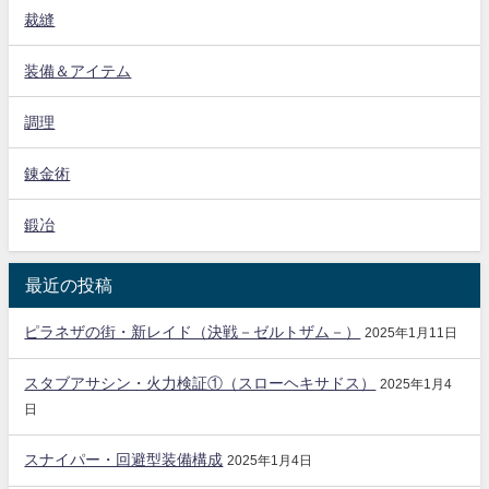
裁縫
装備＆アイテム
調理
錬金術
鍛冶
最近の投稿
ピラネザの街・新レイド（決戦－ゼルトザム－）
2025年1月11日
スタブアサシン・火力検証①（スローヘキサドス）
2025年1月4
日
スナイパー・回避型装備構成
2025年1月4日