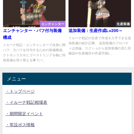
エンチャンター
生産装備
エンチャンター・バフ付与装備
追加装備：生産作成Lv200～
構成
イルーナ戦記の生産で作成＆入手できる追
加装備の紹介記事。 追加装備のプロパテ
イルーナ戦記・エンチャンターで自身に闇
ィは勿論、スクショから追加装備の見た目
バフ、力バフを付与するための装備構成。
確認や生産種目や作成可能L...
クトネシリカⅢとゴーストリングを軸に特
殊装備を切り替える事でパ...
メニュー
・トップページ
・イルーナ戦記相場表
・期間限定イベント
・常設ボス情報