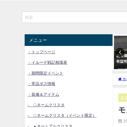
イルーナ雑学
イルーナ雑学
メニュー
・トップページ
トスキル複数発動の確率計
イルーナ戦記の金策まとめ
超装
有益
・イルーナ戦記相場表
2023年1月14日
1年5月30日
2021
・期間限定イベント
ホ
・常設ボス情報
・装備＆アイテム
モ
- ◇ネームクリスタ
モ
- ◇ネームクリスタ（イベント限定）
2
- ▲ネームアルクリスタ