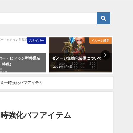
スナイパー
イルーナ雑学
パー・ヒドゥン型共通装
ダメージ無効化装備について
W堀（◇
・特殊）
2021年7月4日
2023年1
5月8日
ム＆一時強化バフアイテム
一時強化バフアイテム