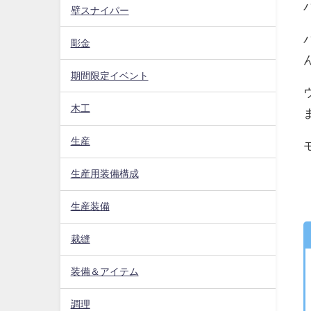
壁スナイパー
彫金
期間限定イベント
木工
生産
生産用装備構成
生産装備
裁縫
装備＆アイテム
調理