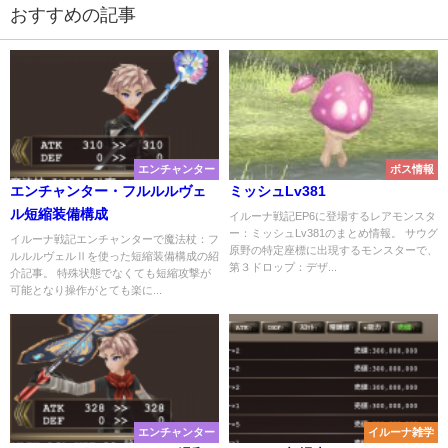
おすすめの記事
エンチャンター
ボス情報
エンチャンター・フルルルヴェ
ミッシュLv381
ル短縮装備構成
イルーナ戦記EP6に登場するレアモンスタ
ー：ミッシュLv381のまとめ情報。 サウグ
イルーナ戦記エンチャンターで魔法杖：フ
原野の特定座標に出現するモンスターで、
ルルルヴェルⅡを使った短縮装備構成の紹
第３ドロップ：デザ...
介記事。 特殊状態でなくても短縮攻撃が
可能となり操作がとても楽に...
エンチャンター
イルーナ雑学