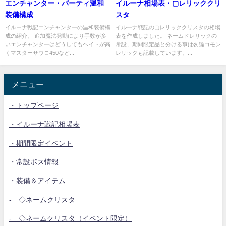
エンチャンター・パーティ温和
イルーナ相場表・▢レリッククリ
装備構成
スタ
イルーナ戦記エンチャンターの温和装備構
イルーナ戦記の▢レリッククリスタの相場
成の紹介。 追加魔法発動により手数が多
表を作成しました。 ネームドレリックの
いエンチャンターはどうしてもヘイトが高
常設、期間限定品と分ける事は勿論コモン
くマスターサウロ450など...
レリックも記載しています。...
メニュー
・トップページ
・イルーナ戦記相場表
・期間限定イベント
・常設ボス情報
・装備＆アイテム
- ◇ネームクリスタ
- ◇ネームクリスタ（イベント限定）