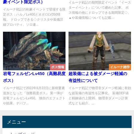
豪イベント限定ボス）
イルーナ戦記の期間限定イベント『イース
ターイベント』について纏めた記事。 ボ
イルーナ戦記の剣豪イベントで登場する限
ス情報の他にドロップできる期間限定◇、
定ボス：ハルノLv400とオボロLV350情
▲や装備情報についても記載...
報。 ドロップできる◇クリスタや装備詳
細プロパティ、ソロ連...
ボス情報
イルーナ雑学
岩竜フェルゼンLv450（高難易度
超装備による被ダメージ軽減の
ボス）
有益性について
イルーナ戦記で2022年6月22日に新樹要素
イルーナ戦記で物理非ダメージ軽減に有効
追加となった『強難易度ボス』 第一弾が
な超装備の有益性を記事化。 装備DEF値
岩竜フェルゼンLv450。 独自のエフェクト
と精錬値の上限95、物理非ダメージ計算
や効果、デバフ...
式なども紹介。...
メニュー