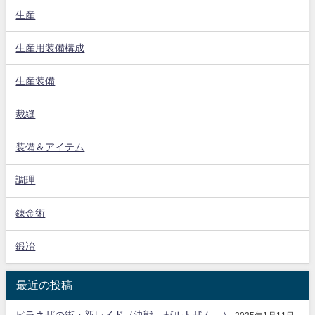
生産
生産用装備構成
生産装備
裁縫
装備＆アイテム
調理
錬金術
鍛冶
最近の投稿