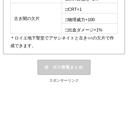
□CRT+1
古き闇の欠片
□物理威力+100
□出血ダメージ+1%
＊ロイエ地下聖堂でアサシネイトと古き○○の欠片で作
成できます。
ボス情報まとめ
スポンサーリンク