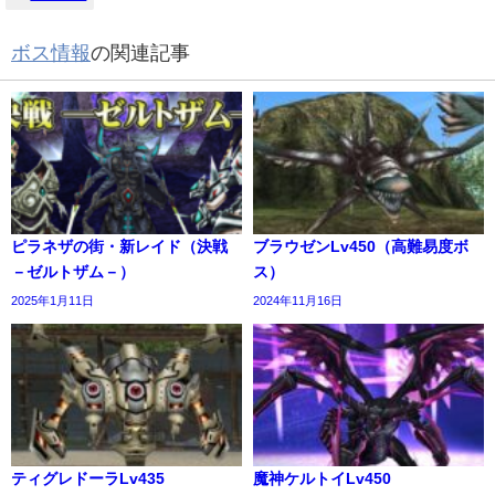
ボス情報
の関連記事
ピラネザの街・新レイド（決戦
ブラウゼンLv450（高難易度ボ
－ゼルトザム－）
ス）
2025年1月11日
2024年11月16日
ティグレドーラLv435
魔神ケルトイLv450