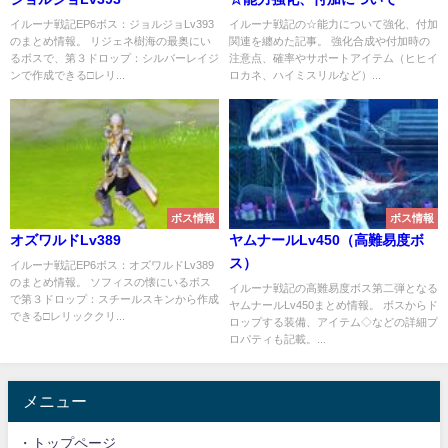
イルーナ戦記EP6ボス：ジョルジョLv393
イルーナ戦記の☆能力について強化、付加
のまとめ情報。 リジェネ樹海の最奥にい
関連を纏めた記事。 強化合成や付加時の
るボスで、第３ドロップ：シルバーレイジ
注意点、確率やサポートアイテム（ヒヒイ
ンで作成できる□レリ...
ロカネ、ハイミスリルなど）...
ボス情報
ボス情報
オズワルドLv389
ヤムナールLv450（高難易度ボ
ス）
イルーナ戦記EP6ボス：オズワルドLv389
のまとめ情報。 ソフィスの懐にいるボス
イルーナ戦記の高難易度ボス第二弾となる
で第３ドロップ：スチールスキンから作成
ヤムナールLv450まとめ情報。 ボスからド
できる□レリッククリ...
ロップする装備、アイテム◇などの詳細プ
ロパティも記載。...
メニュー
・トップページ