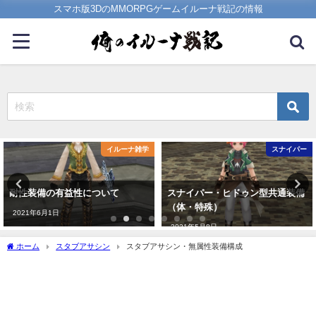
スマホ版3DのMMORPGゲームイルーナ戦記の情報
ーナ雑学
スナイパー
イル
スナイパー・ヒドゥン型共通装備
イルーナ戦記の日課
（体・特殊）
2023年4月21日
2021年5月8日
ホーム
スタブアサシン
スタブアサシン・無属性装備構成