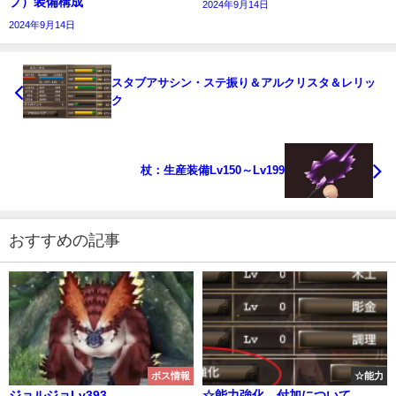
プ）装備構成
2024年9月14日
2024年9月14日
スタブアサシン・ステ振り＆アルクリスタ＆レリッ
ク
杖：生産装備Lv150～Lv199
おすすめの記事
ボス情報
☆能力
ジョルジョLv393
☆能力強化、付加について