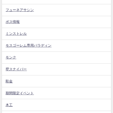
フューネアサシン
ボス情報
ミンストレル
モスゴーレム専用パラディン
モンク
壁スナイパー
彫金
期間限定イベント
木工