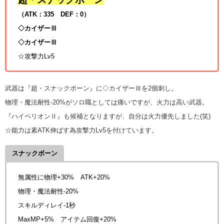
（ATK：335 DEF：0）
◇カイザーⅢ
◇カイザーⅢ
☆攻撃力Lv5
武器は『超・スナックボーン』に◇カイザーⅢを2個刺し。
物理・魔法耐性-20%がソロ職としては痛いですが、火力は高い武器。
『ハイペリオンⅡ』も候補となりますが、自分は火力優先しました(笑)
☆能力は素ATK伸ばす為攻撃力Lv5を付けています。
スナックボーン
無属性に物理+30% ATK+20%
物理・魔法耐性-20%
スキルディレイ-1秒
MaxMP+5% アイテム回復+20%