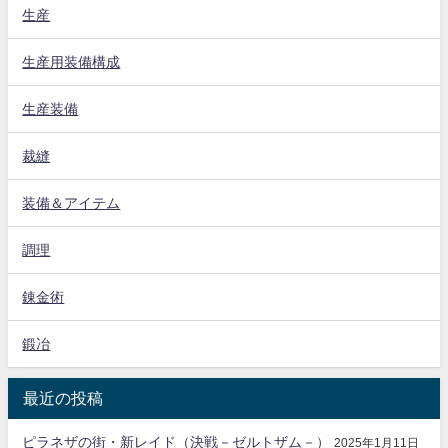
生産
生産用装備構成
生産装備
裁縫
装備＆アイテム
調理
錬金術
鍛冶
最近の投稿
ピラネザの街・新レイド（決戦－ゼルトザム－）
2025年1月11日