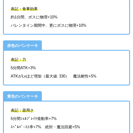
表記：食事効果
約1分間、ボスに物理+10%
バレンタイン期間中、更にボスに物理+10%
赤色のパンケーキ
表記：力
5分間ATK+3%
ATKがLvほど増加（最大値: 330） 魔法耐性+5%
黄色のパンケーキ
表記：器用さ
5分間ｼｪﾙﾌﾞﾚｲｸ発動率+7%
ｽﾍﾟﾙﾊﾞｰｽﾄ率+7% 絶対・魔法回避+5%