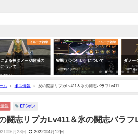
イルーナ雑学
イルーナ雑学
備による被ダメージ軽減の
W堀（◇◇狙い）について
ダメー
性について
2023年1月26日
2021年
年5月31日
ーム
ボス情報
炎の闘志リプカLv411＆氷の闘志バラフLv411
ス情報
EP6ボス
の闘志リプカLv411＆氷の闘志バラフLv
021年6月23日
2022年4月12日