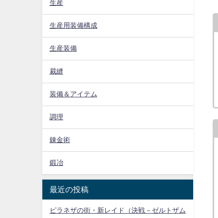
生産
生産用装備構成
生産装備
裁縫
装備＆アイテム
調理
錬金術
鍛冶
最近の投稿
ピラネザの街・新レイド（決戦－ゼルトザム