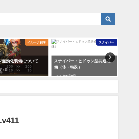
イルーナ雑学
スナイパー
ジ無効化装備について
スナイパー・ヒドゥン型共通装
オートス
備（体・特殊）
算
7月4日
2021年5月8日
2021年5
411