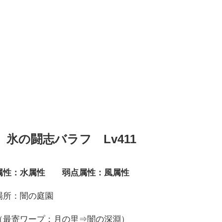
氷の闘志バラフ Lv411
属性：水属性 弱点属性：風属性
場所：闇の庭園
（最寄ワープ：月の里⇒闇の深淵）