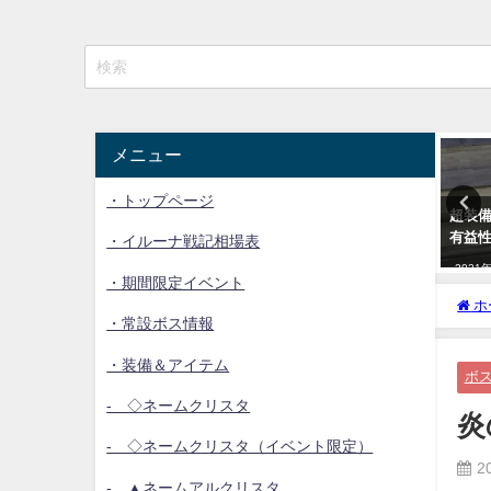
イルーナ雑学
イルーナ雑学
メニュー
・トップページ
ーナ戦記の金策まとめ
武器、装備の超精錬について
超装
有益
・イルーナ戦記相場表
3年1月14日
2023年1月15日
2021
・期間限定イベント
ホ
・常設ボス情報
・装備＆アイテム
ボ
- ◇ネームクリスタ
炎
- ◇ネームクリスタ（イベント限定）
2
- ▲ネームアルクリスタ